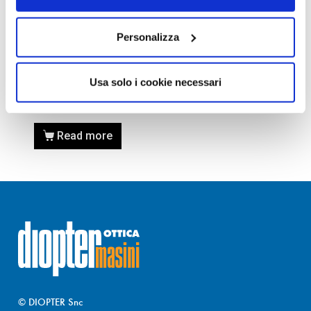
SOLUZIONI
Soluzione Biotrue BAUSCH &
LOMB 3X300 ml per lenti a
Personalizza
contatto mensili o
bisettimanali
Usa solo i cookie necessari
35,70
€
22,90
€
Read more
© DIOPTER Snc