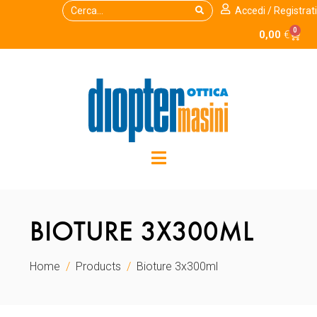
Accedi / Registrati
0
0,00
€
BIOTURE 3X300ML
Home
Products
Bioture 3x300ml