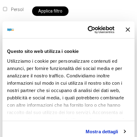
Persol
Applica filtro
Al momento siamo chiusi per ferie e i prodotti del
Questo sito web utilizza i cookie
nostro negozio non saranno disponibili per la
Utilizziamo i cookie per personalizzare contenuti ed
spedizione fino al giorno 31 agosto. BUONE FERIE
annunci, per fornire funzionalità dei social media e per
da OTTICA DIOPTER
analizzare il nostro traffico. Condividiamo inoltre
informazioni sul modo in cui utilizza il nostro sito con i
nostri partner che si occupano di analisi dei dati web,
Showing all 2 results
pubblicità e social media, i quali potrebbero combinarle
con altre informazioni che ha fornito loro o che hanno
raccolto dal suo utilizzo dei loro servizi. Acconsenta ai
nostri cookie se continua ad utilizzare il nostro sito web.
Sold out
Sold out
Mostra dettagli