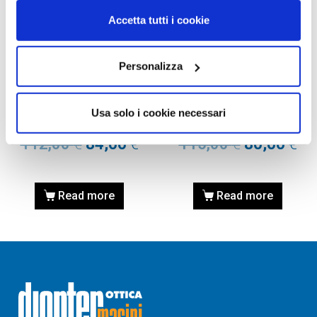
Accetta tutti i cookie
Personalizza
OCCHIALI DA SOLE
OCCHIALI DA SOLE
OCCHIALE DA SOLE OAKLEY
OCCHIALE DA SOLE OAKLEY
OO9013 FROGSKINS –
FROGSKINS 9013 24-305
Usa solo i cookie necessari
9013A5 POLISHED CLEAR
POLISHED CLEAR
112,00
€
84,00
€
115,00
€
80,00
€
Read more
Read more