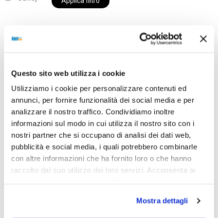
Applica filtro
Al momento siamo chiusi per ferie e i prodotti del
nostro negozio non saranno disponibili per la
Questo sito web utilizza i cookie
spedizione fino al giorno 31 agosto. BUONE FERIE
Utilizziamo i cookie per personalizzare contenuti ed
da OTTICA DIOPTER
annunci, per fornire funzionalità dei social media e per
analizzare il nostro traffico. Condividiamo inoltre
informazioni sul modo in cui utilizza il nostro sito con i
Showing all 2 results
nostri partner che si occupano di analisi dei dati web,
pubblicità e social media, i quali potrebbero combinarle
con altre informazioni che ha fornito loro o che hanno
raccolto dal suo utilizzo dei loro servizi. Acconsenta ai
Sold out
Sold out
nostri cookie se continua ad utilizzare il nostro sito web.
Mostra dettagli