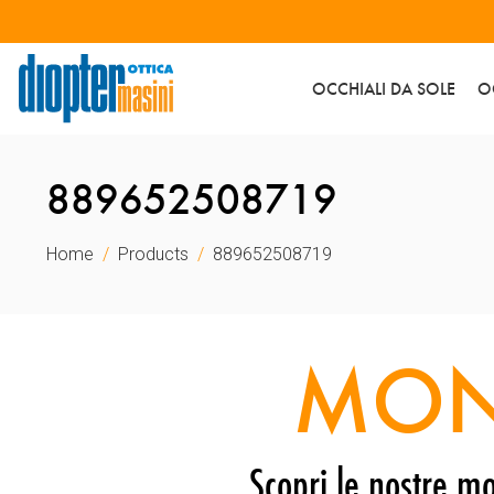
OCCHIALI DA SOLE
O
889652508719
Home
Products
889652508719
MON
Scopri le nostre mo