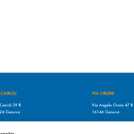
 CAIROLI
VIA ORSINI
Cairoli 39 R
Via Angelo Orsini 47 R
24 Genova
16146 Genova
+39 010 2510571
T. +39 010 315613
+39 010 2510571
F. +39 010 317009
 cookie