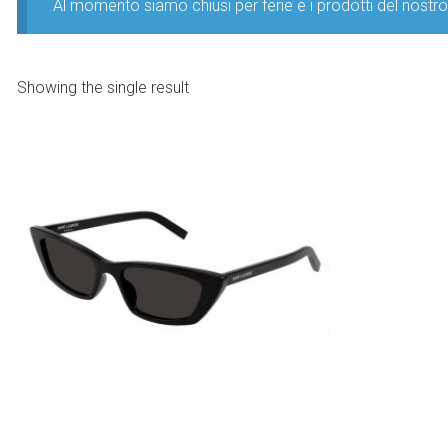
Al momento siamo chiusi per ferie e i prodotti del nost
Showing the single result