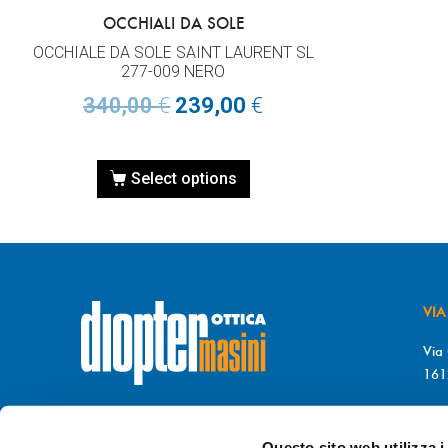
OCCHIALI DA SOLE
OCCHIALE DA SOLE SAINT LAURENT SL
277-009 NERO
340,00
€
239,00
€
Select options
VIA
Via 
161
T. 
© DIOPTER Snc
F. 
di Masini Chiara & C
Questo sito web utilizza i