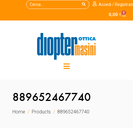
Accedi / Registrati
0
0,00
€
889652467740
Home
Products
889652467740