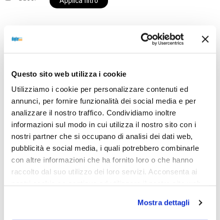
Applica filtro
Al momento siamo chiusi per ferie e i prodotti del
nostro negozio non saranno disponibili per la
Questo sito web utilizza i cookie
spedizione fino al giorno 31 agosto. BUONE FERIE
Utilizziamo i cookie per personalizzare contenuti ed
da OTTICA DIOPTER
annunci, per fornire funzionalità dei social media e per
analizzare il nostro traffico. Condividiamo inoltre
informazioni sul modo in cui utilizza il nostro sito con i
Showing the single result
nostri partner che si occupano di analisi dei dati web,
pubblicità e social media, i quali potrebbero combinarle
con altre informazioni che ha fornito loro o che hanno
raccolto dal suo utilizzo dei loro servizi. Acconsenta ai
nostri cookie se continua ad utilizzare il nostro sito web.
Mostra dettagli