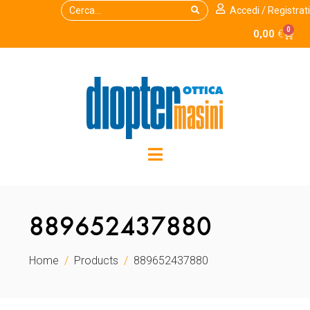
Accedi / Registrati
0
0,00
€
889652437880
Home
Products
889652437880