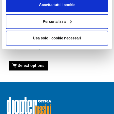
Accetta tutti i cookie
Personalizza
OCCHIALI DA SOLE
Occhiale da sole Gucci
Usa solo i cookie necessari
GG1408S-001 nero
380,00
€
265,00
€
Select options