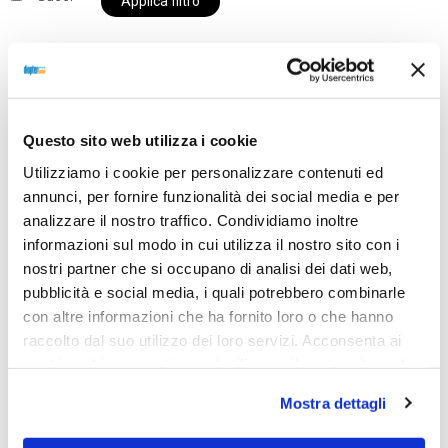
Applica filtro
Al momento siamo chiusi per ferie e i prodotti del
Questo sito web utilizza i cookie
nostro negozio non saranno disponibili per la
spedizione fino al giorno 31 agosto. BUONE FERIE
Utilizziamo i cookie per personalizzare contenuti ed
da OTTICA DIOPTER
annunci, per fornire funzionalità dei social media e per
analizzare il nostro traffico. Condividiamo inoltre
informazioni sul modo in cui utilizza il nostro sito con i
nostri partner che si occupano di analisi dei dati web,
Showing the single result
pubblicità e social media, i quali potrebbero combinarle
con altre informazioni che ha fornito loro o che hanno
raccolto dal suo utilizzo dei loro servizi. Acconsenta ai
nostri cookie se continua ad utilizzare il nostro sito web.
Mostra dettagli