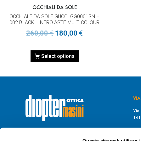
OCCHIALI DA SOLE
OCCHIALE DA SOLE GUCCI GG0001SN –
002 BLACK – NERO ASTE MULTICOLOUR
260,00
€
180,00
€
Select options
VIA
Via 
161
T. 
© DIOPTER Snc
F. 
di Masini Chiara & C
Questo sito web utilizza i