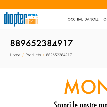
OCCHIALI DA SOLE
O
889652384917
Home
Products
889652384917
MON
Scopri le nostre mo