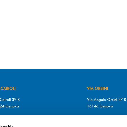
 CAIROLI
VIA ORSINI
Cairoli 39 R
Via Angelo Orsini 47 R
24 Genova
16146 Genova
+39 010 2510571
T. +39 010 315613
+39 010 2510571
F. +39 010 317009
 cookie