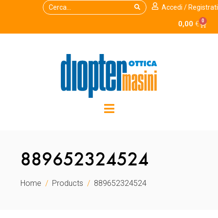
Accedi / Registrati
0
0,00
€
889652324524
Home
Products
889652324524