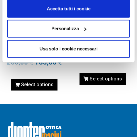
Accetta tutti i cookie
Personalizza
OCCHIALI DA VISTA
OCCHIALI DA VISTA
Occhiale da vista Gucci
Occhiale da vista Gucci
GG1334O-001 NERO calibro
GG0923O-001 nero
Usa solo i cookie necessari
52
260,00
€
185,00
€
260,00
€
185,00
€
Select options
Select options