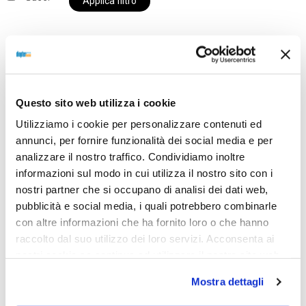
Applica filtro
Al momento siamo chiusi per ferie e i prodotti del
nostro negozio non saranno disponibili per la
Questo sito web utilizza i cookie
spedizione fino al giorno 31 agosto. BUONE FERIE
Utilizziamo i cookie per personalizzare contenuti ed
da OTTICA DIOPTER
annunci, per fornire funzionalità dei social media e per
analizzare il nostro traffico. Condividiamo inoltre
informazioni sul modo in cui utilizza il nostro sito con i
Showing all 2 results
nostri partner che si occupano di analisi dei dati web,
pubblicità e social media, i quali potrebbero combinarle
con altre informazioni che ha fornito loro o che hanno
raccolto dal suo utilizzo dei loro servizi. Acconsenta ai
nostri cookie se continua ad utilizzare il nostro sito web.
Mostra dettagli