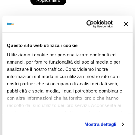
Applica filtro
Al momento siamo chiusi per ferie e i prodotti del
nostro negozio non saranno disponibili per la
Questo sito web utilizza i cookie
spedizione fino al giorno 31 agosto. BUONE FERIE
Utilizziamo i cookie per personalizzare contenuti ed
da OTTICA DIOPTER
annunci, per fornire funzionalità dei social media e per
analizzare il nostro traffico. Condividiamo inoltre
informazioni sul modo in cui utilizza il nostro sito con i
Showing the single result
nostri partner che si occupano di analisi dei dati web,
pubblicità e social media, i quali potrebbero combinarle
con altre informazioni che ha fornito loro o che hanno
raccolto dal suo utilizzo dei loro servizi. Acconsenta ai
nostri cookie se continua ad utilizzare il nostro sito web.
Mostra dettagli