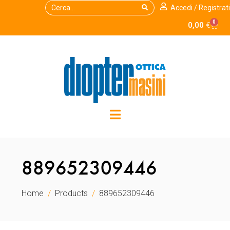
Accedi / Registrati
0
0,00
€
889652309446
Home
Products
889652309446