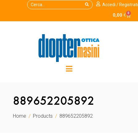
Accedi / Registrati
0
0,00
€
889652205892
Home
Products
889652205892