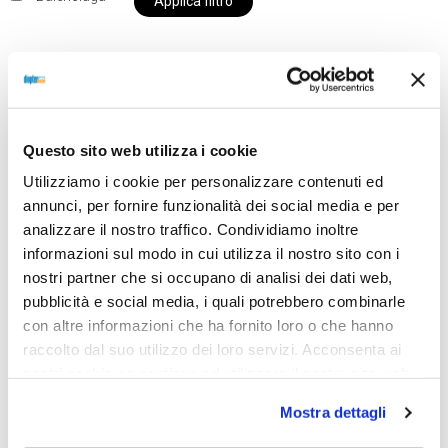
Applica filtro
Al momento siamo chiusi per ferie e i prodotti del
nostro negozio non saranno disponibili per la
Questo sito web utilizza i cookie
spedizione fino al giorno 31 agosto. BUONE FERIE
Utilizziamo i cookie per personalizzare contenuti ed
da OTTICA DIOPTER
annunci, per fornire funzionalità dei social media e per
analizzare il nostro traffico. Condividiamo inoltre
informazioni sul modo in cui utilizza il nostro sito con i
Showing all 2 results
nostri partner che si occupano di analisi dei dati web,
pubblicità e social media, i quali potrebbero combinarle
con altre informazioni che ha fornito loro o che hanno
raccolto dal suo utilizzo dei loro servizi. Acconsenta ai
Sold out
Sold out
nostri cookie se continua ad utilizzare il nostro sito web.
Mostra dettagli