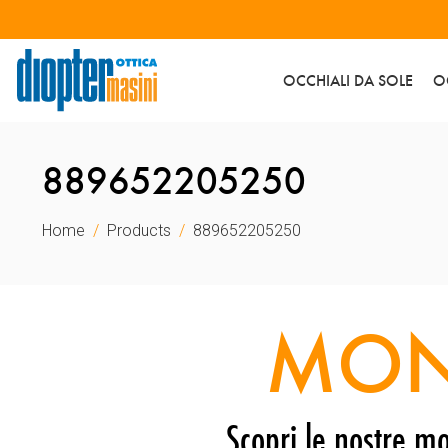
OCCHIALI DA SOLE
O
889652205250
Home
Products
889652205250
MON
Scopri le nostre mo