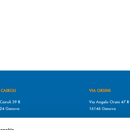
 CAIROLI
VIA ORSINI
Cairoli 39 R
Via Angelo Orsini 47 R
24 Genova
16146 Genova
+39 010 2510571
T. +39 010 315613
+39 010 2510571
F. +39 010 317009
 cookie