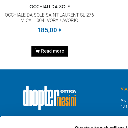
OCCHIALI DA SOLE
OCCHIALE DA SOLE SAINT LAURENT SL 276
MICA – 004 IVORY / AVORIO
185,00
€
Read more
VIA
Via 
161
T. 
© DIOPTER Snc
F. 
di Masini Chiara & C
Questo sito web utilizza i