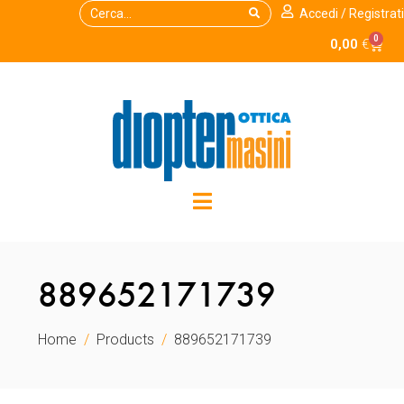
Accedi / Registrati
0
0,00
€
889652171739
Home
Products
889652171739