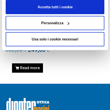
Accetta tutti i cookie
Personalizza
OCCHIALI DA SOLE
OCCHIALE DA SOLE GUCCI
GG0418S – 001 BLACK /
Usa solo i cookie necessari
NERO
380,00
€
249,00
€
Read more