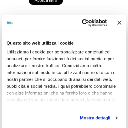
Applica filtro
Al momento siamo chiusi per ferie e i prodotti del
nostro negozio non saranno disponibili per la
Questo sito web utilizza i cookie
spedizione fino al giorno 31 agosto. BUONE FERIE
Utilizziamo i cookie per personalizzare contenuti ed
da OTTICA DIOPTER
annunci, per fornire funzionalità dei social media e per
analizzare il nostro traffico. Condividiamo inoltre
informazioni sul modo in cui utilizza il nostro sito con i
Showing the single result
nostri partner che si occupano di analisi dei dati web,
pubblicità e social media, i quali potrebbero combinarle
con altre informazioni che ha fornito loro o che hanno
raccolto dal suo utilizzo dei loro servizi. Acconsenta ai
nostri cookie se continua ad utilizzare il nostro sito web.
Mostra dettagli