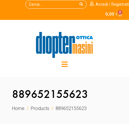
Accedi / Registrati
0
0,00
€
889652155623
Home
Products
889652155623