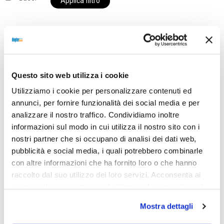
Applica filtro
Al momento siamo chiusi per ferie e i prodotti del
nostro negozio non saranno disponibili per la
Questo sito web utilizza i cookie
spedizione fino al giorno 31 agosto. BUONE FERIE
Utilizziamo i cookie per personalizzare contenuti ed
da OTTICA DIOPTER
annunci, per fornire funzionalità dei social media e per
analizzare il nostro traffico. Condividiamo inoltre
informazioni sul modo in cui utilizza il nostro sito con i
Showing the single result
nostri partner che si occupano di analisi dei dati web,
pubblicità e social media, i quali potrebbero combinarle
con altre informazioni che ha fornito loro o che hanno
raccolto dal suo utilizzo dei loro servizi. Acconsenta ai
nostri cookie se continua ad utilizzare il nostro sito web.
Mostra dettagli