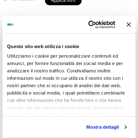
Applica filtro
Al momento siamo chiusi per ferie e i prodotti del
nostro negozio non saranno disponibili per la
Questo sito web utilizza i cookie
spedizione fino al giorno 31 agosto. BUONE FERIE
Utilizziamo i cookie per personalizzare contenuti ed
da OTTICA DIOPTER
annunci, per fornire funzionalità dei social media e per
analizzare il nostro traffico. Condividiamo inoltre
informazioni sul modo in cui utilizza il nostro sito con i
Showing the single result
nostri partner che si occupano di analisi dei dati web,
pubblicità e social media, i quali potrebbero combinarle
con altre informazioni che ha fornito loro o che hanno
raccolto dal suo utilizzo dei loro servizi. Acconsenta ai
nostri cookie se continua ad utilizzare il nostro sito web.
Mostra dettagli