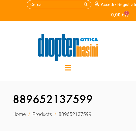
Accedi / Registrati
0
0,00
€
889652137599
Home
Products
889652137599