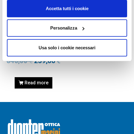
Accetta tutti i cookie
Personalizza
OCCHIALI DA SOLE
OCCHIALE DA SOLE SAINT
LAURENT SL 214 KATE –
Usa solo i cookie necessari
001 BLACK / NERO
345,00
€
239,00
€
Read more