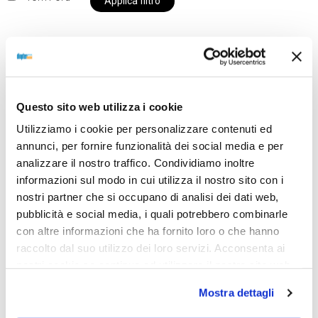
Applica filtro
Al momento siamo chiusi per ferie e i prodotti del
nostro negozio non saranno disponibili per la
Questo sito web utilizza i cookie
spedizione fino al giorno 31 agosto. BUONE FERIE
Utilizziamo i cookie per personalizzare contenuti ed
da OTTICA DIOPTER
annunci, per fornire funzionalità dei social media e per
analizzare il nostro traffico. Condividiamo inoltre
informazioni sul modo in cui utilizza il nostro sito con i
Showing the single result
nostri partner che si occupano di analisi dei dati web,
pubblicità e social media, i quali potrebbero combinarle
con altre informazioni che ha fornito loro o che hanno
raccolto dal suo utilizzo dei loro servizi. Acconsenta ai
nostri cookie se continua ad utilizzare il nostro sito web.
Mostra dettagli