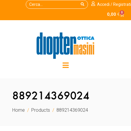
Accedi / Registrati
0
0,00
€
889214369024
Home
Products
889214369024