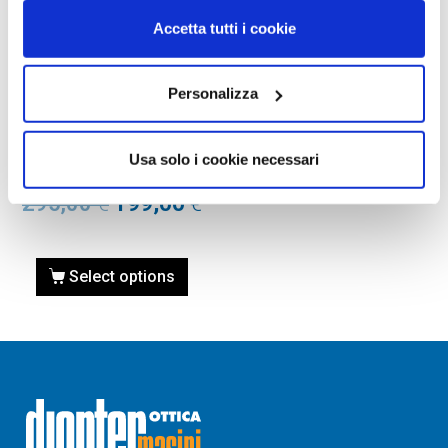
Accetta tutti i cookie
Personalizza
OCCHIALI DA SOLE
OCCHIALE DA SOLE TOM
FORD FT0711 FAUSTO –
Usa solo i cookie necessari
52F – Avana Scura
295,00
€
199,00
€
Select options