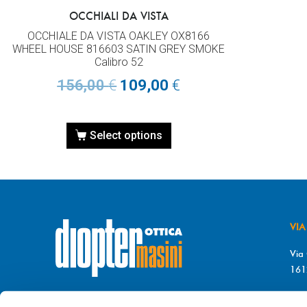
OCCHIALI DA VISTA
OCCHIALE DA VISTA OAKLEY OX8166
WHEEL HOUSE 816603 SATIN GREY SMOKE
Calibro 52
156,00
€
109,00
€
Select options
VIA
Via 
161
T. 
© DIOPTER Snc