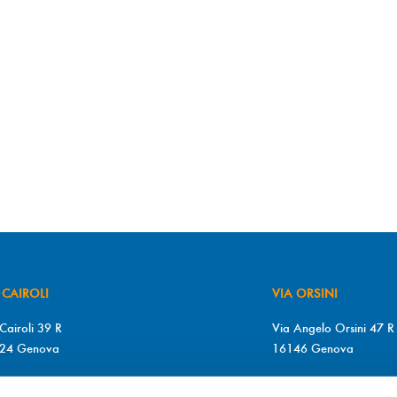
 CAIROLI
VIA ORSINI
Cairoli 39 R
Via Angelo Orsini 47 R
24 Genova
16146 Genova
+39 010 2510571
T. +39 010 315613