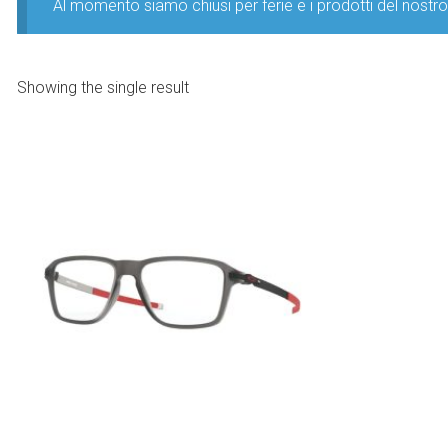
Al momento siamo chiusi per ferie e i prodotti del nost
Showing the single result