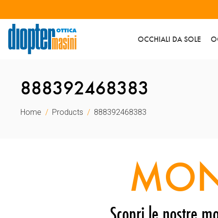
OCCHIALI DA SOLE
O
888392468383
Home
Products
888392468383
MON
Scopri le nostre mo