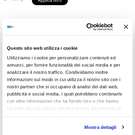
Applica filtro
Al momento siamo chiusi per ferie e i prodotti del
nostro negozio non saranno disponibili per la
Questo sito web utilizza i cookie
spedizione fino al giorno 31 agosto. BUONE FERIE
Utilizziamo i cookie per personalizzare contenuti ed
da OTTICA DIOPTER
annunci, per fornire funzionalità dei social media e per
analizzare il nostro traffico. Condividiamo inoltre
informazioni sul modo in cui utilizza il nostro sito con i
Showing the single result
nostri partner che si occupano di analisi dei dati web,
pubblicità e social media, i quali potrebbero combinarle
con altre informazioni che ha fornito loro o che hanno
Sold out
raccolto dal suo utilizzo dei loro servizi. Acconsenta ai
nostri cookie se continua ad utilizzare il nostro sito web.
Mostra dettagli