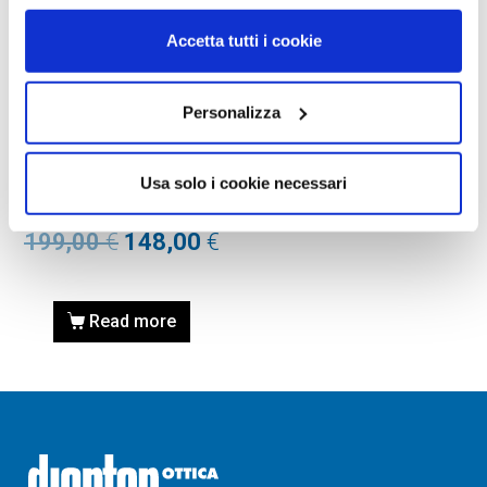
Accetta tutti i cookie
MASCHERE DA SCI
Personalizza
MASCHERA DA
SCI/SNOWBOARD OAKLEY
Usa solo i cookie necessari
7085 FALL LINE 708502
MATTE BLACK
199,00
€
148,00
€
Read more