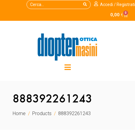
Accedi / Registrati
0
0,00
€
888392261243
Home
Products
888392261243