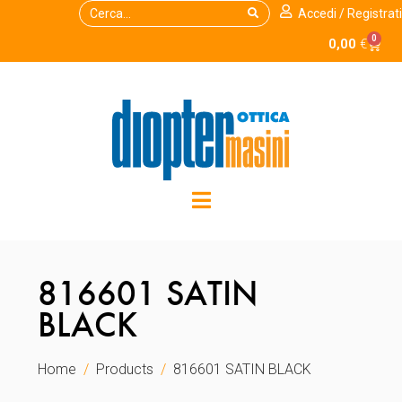
Accedi / Registrati
0
0,00
€
816601 SATIN
BLACK
Home
Products
816601 SATIN BLACK