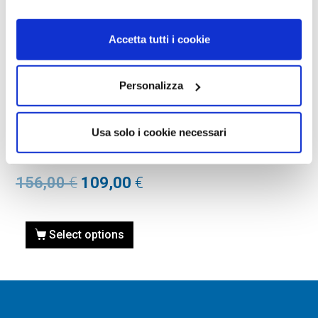
Accetta tutti i cookie
Personalizza
OCCHIALI DA VISTA
OCCHIALE DA VISTA
OAKLEY OX8166 WHEEL
Usa solo i cookie necessari
HOUSE 816601 SATIN
BLACK Calibro 52
156,00
€
109,00
€
Select options