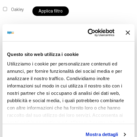
Oakley
Applica filtro
Al momento siamo chiusi per ferie e i prodotti del
Questo sito web utilizza i cookie
nostro negozio non saranno disponibili per la
spedizione fino al giorno 31 agosto. BUONE FERIE
Utilizziamo i cookie per personalizzare contenuti ed
da OTTICA DIOPTER
annunci, per fornire funzionalità dei social media e per
analizzare il nostro traffico. Condividiamo inoltre
informazioni sul modo in cui utilizza il nostro sito con i
nostri partner che si occupano di analisi dei dati web,
Showing the single result
pubblicità e social media, i quali potrebbero combinarle
con altre informazioni che ha fornito loro o che hanno
raccolto dal suo utilizzo dei loro servizi. Acconsenta ai
nostri cookie se continua ad utilizzare il nostro sito web.
Mostra dettagli