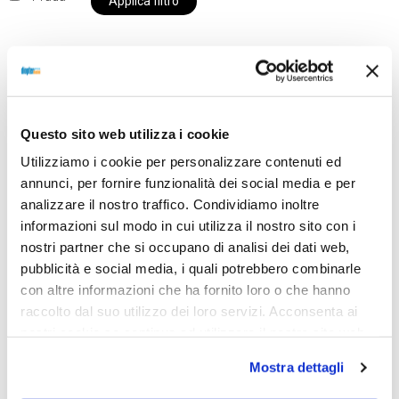
Applica filtro
Al momento siamo chiusi per ferie e i prodotti del
nostro negozio non saranno disponibili per la
Questo sito web utilizza i cookie
spedizione fino al giorno 31 agosto. BUONE FERIE
Utilizziamo i cookie per personalizzare contenuti ed
da OTTICA DIOPTER
annunci, per fornire funzionalità dei social media e per
analizzare il nostro traffico. Condividiamo inoltre
informazioni sul modo in cui utilizza il nostro sito con i
Showing the single result
nostri partner che si occupano di analisi dei dati web,
pubblicità e social media, i quali potrebbero combinarle
con altre informazioni che ha fornito loro o che hanno
raccolto dal suo utilizzo dei loro servizi. Acconsenta ai
nostri cookie se continua ad utilizzare il nostro sito web.
Mostra dettagli