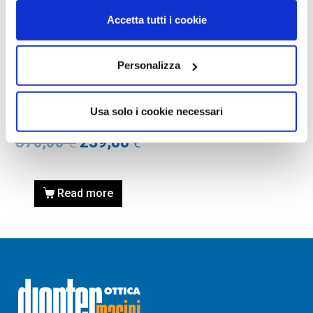
Accetta tutti i cookie
Personalizza
OCCHIALI DA SOLE
OCCHIALE DA SOLE PRADA
PR 17WS – VAU2Z1 – Miele
Usa solo i cookie necessari
tartarugato
370,00
€
239,00
€
Read more