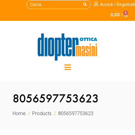
Accedi / Registrati
0
0,00
€
8056597753623
Home
Products
8056597753623