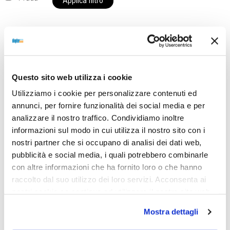
Applica filtro
Al momento siamo chiusi per ferie e i prodotti del
nostro negozio non saranno disponibili per la
Questo sito web utilizza i cookie
spedizione fino al giorno 31 agosto. BUONE FERIE
Utilizziamo i cookie per personalizzare contenuti ed
da OTTICA DIOPTER
annunci, per fornire funzionalità dei social media e per
analizzare il nostro traffico. Condividiamo inoltre
informazioni sul modo in cui utilizza il nostro sito con i
Showing the single result
nostri partner che si occupano di analisi dei dati web,
pubblicità e social media, i quali potrebbero combinarle
con altre informazioni che ha fornito loro o che hanno
raccolto dal suo utilizzo dei loro servizi. Acconsenta ai
nostri cookie se continua ad utilizzare il nostro sito web.
Mostra dettagli