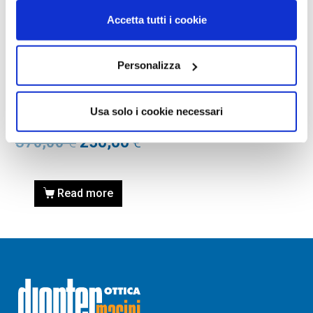
Accetta tutti i cookie
Personalizza
OCCHIALI DA SOLE
OCCHIALE DA SOLE PRADA
0PR 08YS – 1AB5S0 Nero –
Usa solo i cookie necessari
Calibro 51
370,00
€
250,00
€
Read more