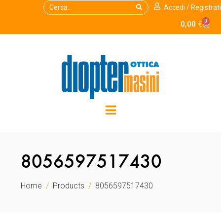
Accedi / Registrati
0
0,00
€
8056597517430
Home
Products
8056597517430