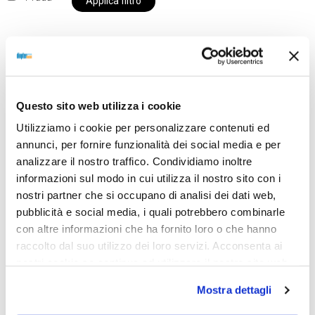
Applica filtro
Al momento siamo chiusi per ferie e i prodotti del
nostro negozio non saranno disponibili per la
Questo sito web utilizza i cookie
spedizione fino al giorno 31 agosto. BUONE FERIE
Utilizziamo i cookie per personalizzare contenuti ed
da OTTICA DIOPTER
annunci, per fornire funzionalità dei social media e per
analizzare il nostro traffico. Condividiamo inoltre
informazioni sul modo in cui utilizza il nostro sito con i
Showing the single result
nostri partner che si occupano di analisi dei dati web,
pubblicità e social media, i quali potrebbero combinarle
con altre informazioni che ha fornito loro o che hanno
raccolto dal suo utilizzo dei loro servizi. Acconsenta ai
nostri cookie se continua ad utilizzare il nostro sito web.
Mostra dettagli