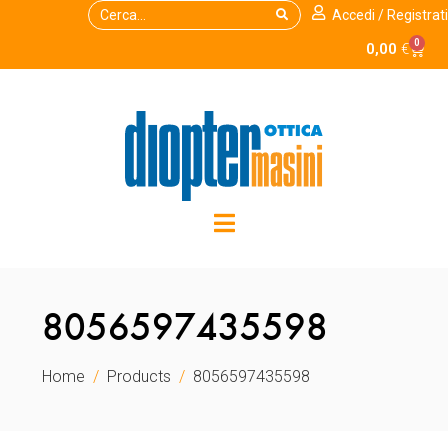
Accedi / Registrati
0
0,00
€
8056597435598
Home
Products
8056597435598