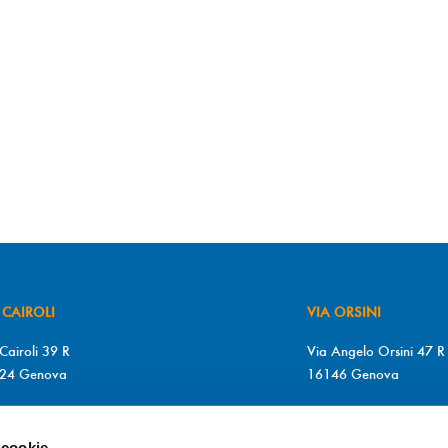
 CAIROLI
VIA ORSINI
Cairoli 39 R
Via Angelo Orsini 47 R
24 Genova
16146 Genova
+39 010 2510571
T. +39 010 315613
+39 010 2510571
F. +39 010 317009
 cookie