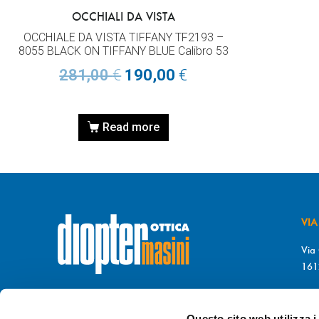
OCCHIALI DA VISTA
OCCHIALE DA VISTA TIFFANY TF2193 –
8055 BLACK ON TIFFANY BLUE Calibro 53
281,00
€
190,00
€
Read more
VIA
Via 
161
T. 
© DIOPTER Snc
F. 
di Masini Chiara & C
Questo sito web utilizza i