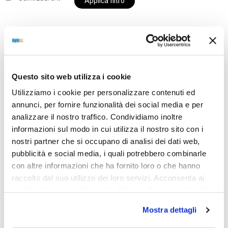
Applica filtro
Al momento siamo chiusi per ferie e i prodotti del
nostro negozio non saranno disponibili per la
Questo sito web utilizza i cookie
spedizione fino al giorno 31 agosto. BUONE FERIE
Utilizziamo i cookie per personalizzare contenuti ed
da OTTICA DIOPTER
annunci, per fornire funzionalità dei social media e per
analizzare il nostro traffico. Condividiamo inoltre
informazioni sul modo in cui utilizza il nostro sito con i
Showing the single result
nostri partner che si occupano di analisi dei dati web,
pubblicità e social media, i quali potrebbero combinarle
con altre informazioni che ha fornito loro o che hanno
raccolto dal suo utilizzo dei loro servizi. Acconsenta ai
nostri cookie se continua ad utilizzare il nostro sito web.
Mostra dettagli