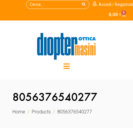
Accedi / Registrati
0
0,00
€
8056376540277
Home
Products
8056376540277