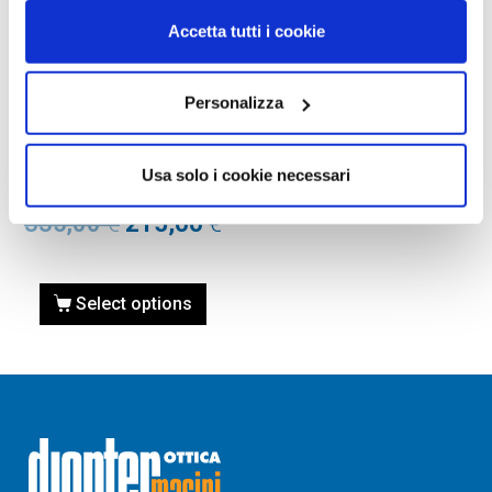
Accetta tutti i cookie
Personalizza
OCCHIALI DA SOLE
OCCHIALE DA SOLE SAINT
LAURENT SL 751 JEANNE –
Usa solo i cookie necessari
001 NERO
335,00
€
215,00
€
Select options