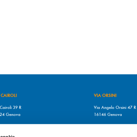
 CAIROLI
VIA ORSINI
Cairoli 39 R
Via Angelo Orsini 47 R
24 Genova
16146 Genova
+39 010 2510571
T. +39 010 315613
+39 010 2510571
F. +39 010 317009
 cookie