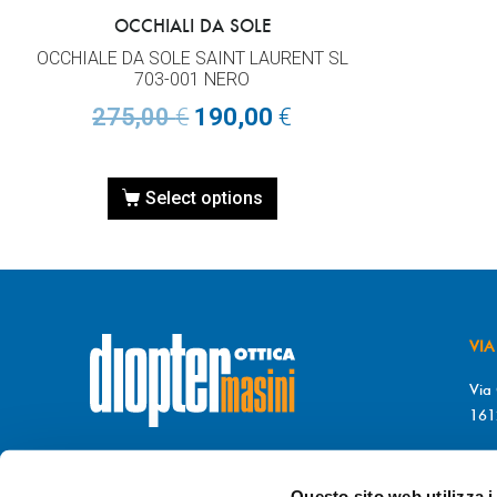
OCCHIALI DA SOLE
OCCHIALE DA SOLE SAINT LAURENT SL
703-001 NERO
275,00
€
190,00
€
Select options
VIA
Via 
161
T. 
© DIOPTER Snc
F. 
di Masini Chiara & C
Questo sito web utilizza i