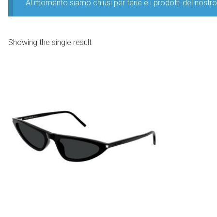
Al momento siamo chiusi per ferie e i prodotti del nost
Showing the single result