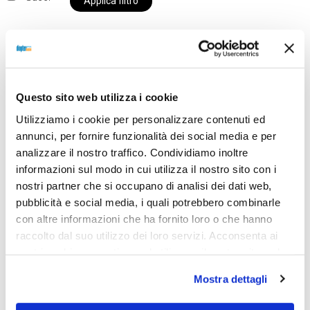
Applica filtro
Al momento siamo chiusi per ferie e i prodotti del
Questo sito web utilizza i cookie
nostro negozio non saranno disponibili per la
spedizione fino al giorno 31 agosto. BUONE FERIE
Utilizziamo i cookie per personalizzare contenuti ed
da OTTICA DIOPTER
annunci, per fornire funzionalità dei social media e per
analizzare il nostro traffico. Condividiamo inoltre
informazioni sul modo in cui utilizza il nostro sito con i
nostri partner che si occupano di analisi dei dati web,
Showing the single result
pubblicità e social media, i quali potrebbero combinarle
con altre informazioni che ha fornito loro o che hanno
raccolto dal suo utilizzo dei loro servizi. Acconsenta ai
nostri cookie se continua ad utilizzare il nostro sito web.
Mostra dettagli