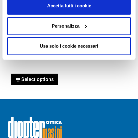
Accetta tutti i cookie
Personalizza
OCCHIALI DA SOLE
Occhiale da sole Gucci
Usa solo i cookie necessari
GG0956S-007 HAVANA
360,00
€
235,00
€
Select options