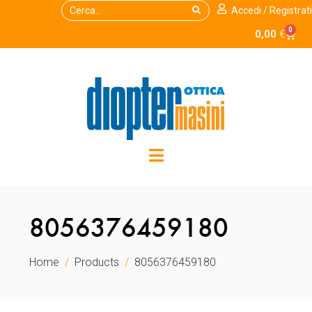
Accedi / Registrati
0
0,00
€
8056376459180
Home
Products
8056376459180