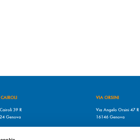
 CAIROLI
VIA ORSINI
Cairoli 39 R
Via Angelo Orsini 47 R
24 Genova
16146 Genova
+39 010 2510571
T. +39 010 315613
+39 010 2510571
F. +39 010 317009
 cookie