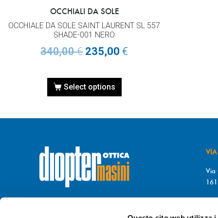
OCCHIALI DA SOLE
OCCHIALE DA SOLE SAINT LAURENT SL 557
SHADE-001 NERO
340,00
€
235,00
€
Select options
VIA
Via 
161
T. 
© DIOPTER Snc
F. 
di Masini Chiara & C
Questo sito web utilizza i