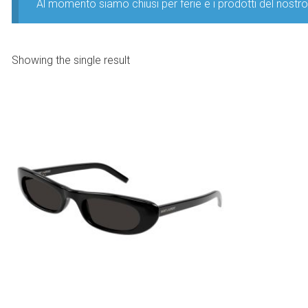
Al momento siamo chiusi per ferie e i prodotti del nost
Showing the single result