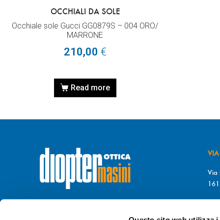
OCCHIALI DA SOLE
Occhiale sole Gucci GG0879S – 004 ORO/
MARRONE
210,00
€
Read more
VIA
Via 
161
T. 
© DIOPTER Snc
F. 
di Masini Chiara & C
Questo sito web utilizza i