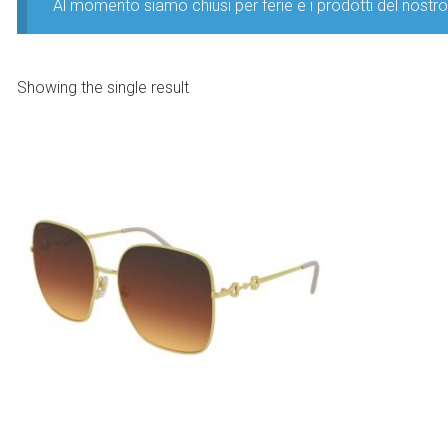
Al momento siamo chiusi per ferie e i prodotti del nost
Showing the single result