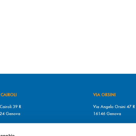
 CAIROLI
VIA ORSINI
Cairoli 39 R
Via Angelo Orsini 47 R
24 Genova
16146 Genova
+39 010 2510571
T. +39 010 315613
+39 010 2510571
F. +39 010 317009
 cookie