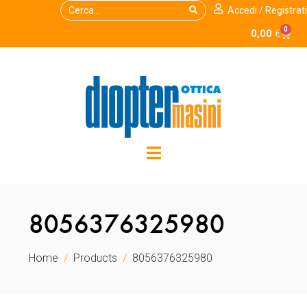
Accedi / Registrati
0
0,00
€
8056376325980
Home
Products
8056376325980