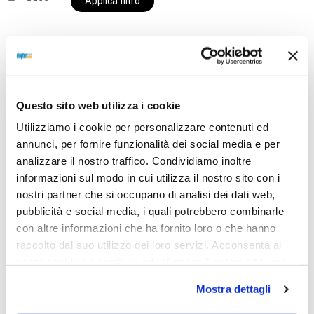
Applica filtro
Al momento siamo chiusi per ferie e i prodotti del
nostro negozio non saranno disponibili per la
Questo sito web utilizza i cookie
spedizione fino al giorno 31 agosto. BUONE FERIE
Utilizziamo i cookie per personalizzare contenuti ed
da OTTICA DIOPTER
annunci, per fornire funzionalità dei social media e per
analizzare il nostro traffico. Condividiamo inoltre
informazioni sul modo in cui utilizza il nostro sito con i
Showing the single result
nostri partner che si occupano di analisi dei dati web,
pubblicità e social media, i quali potrebbero combinarle
con altre informazioni che ha fornito loro o che hanno
raccolto dal suo utilizzo dei loro servizi. Acconsenta ai
Sold out
nostri cookie se continua ad utilizzare il nostro sito web.
Mostra dettagli