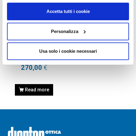
Accetta tutti i cookie
OCCHIALI DA SOLE
Personalizza
OCCHIALE DA SOLE GUCCI
GG0772S – 001 BLACK /
Usa solo i cookie necessari
NERO – LENTI GREEN /
VERDI
270,00
€
Read more