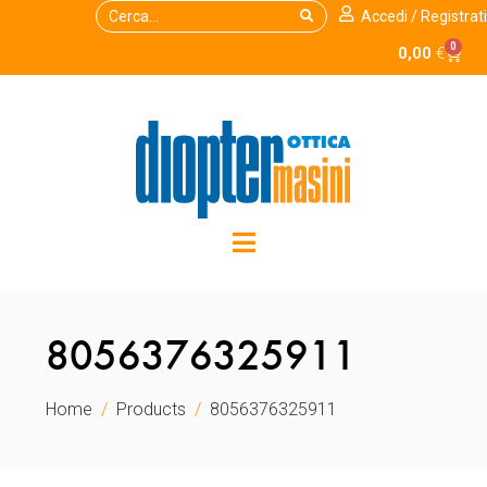
Accedi / Registrati
0
0,00
€
8056376325911
Home
Products
8056376325911