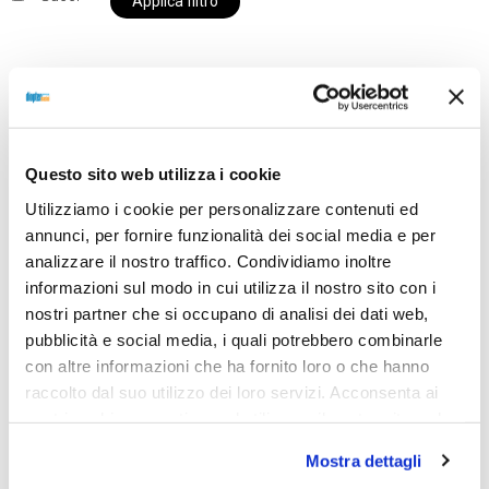
Applica filtro
Al momento siamo chiusi per ferie e i prodotti del
nostro negozio non saranno disponibili per la
Questo sito web utilizza i cookie
spedizione fino al giorno 31 agosto. BUONE FERIE
Utilizziamo i cookie per personalizzare contenuti ed
da OTTICA DIOPTER
annunci, per fornire funzionalità dei social media e per
analizzare il nostro traffico. Condividiamo inoltre
informazioni sul modo in cui utilizza il nostro sito con i
Showing the single result
nostri partner che si occupano di analisi dei dati web,
pubblicità e social media, i quali potrebbero combinarle
con altre informazioni che ha fornito loro o che hanno
Sold out
raccolto dal suo utilizzo dei loro servizi. Acconsenta ai
nostri cookie se continua ad utilizzare il nostro sito web.
Mostra dettagli