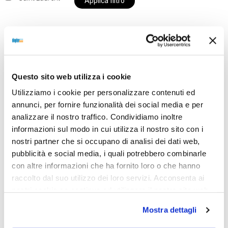
Applica filtro
Al momento siamo chiusi per ferie e i prodotti del
nostro negozio non saranno disponibili per la
Questo sito web utilizza i cookie
spedizione fino al giorno 31 agosto. BUONE FERIE
Utilizziamo i cookie per personalizzare contenuti ed
da OTTICA DIOPTER
annunci, per fornire funzionalità dei social media e per
analizzare il nostro traffico. Condividiamo inoltre
informazioni sul modo in cui utilizza il nostro sito con i
Showing the single result
nostri partner che si occupano di analisi dei dati web,
pubblicità e social media, i quali potrebbero combinarle
con altre informazioni che ha fornito loro o che hanno
raccolto dal suo utilizzo dei loro servizi. Acconsenta ai
Sold out
nostri cookie se continua ad utilizzare il nostro sito web.
Mostra dettagli