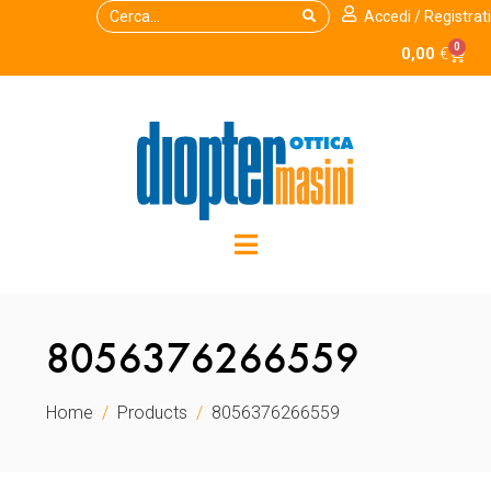
Accedi / Registrati
0
0,00
€
8056376266559
Home
Products
8056376266559