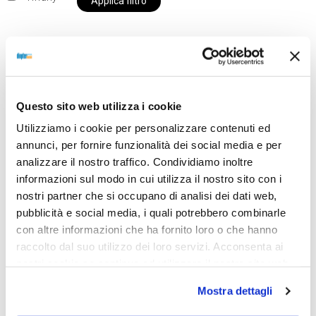
Applica filtro
Al momento siamo chiusi per ferie e i prodotti del
nostro negozio non saranno disponibili per la
Questo sito web utilizza i cookie
spedizione fino al giorno 31 agosto. BUONE FERIE
Utilizziamo i cookie per personalizzare contenuti ed
da OTTICA DIOPTER
annunci, per fornire funzionalità dei social media e per
analizzare il nostro traffico. Condividiamo inoltre
informazioni sul modo in cui utilizza il nostro sito con i
Showing the single result
nostri partner che si occupano di analisi dei dati web,
pubblicità e social media, i quali potrebbero combinarle
con altre informazioni che ha fornito loro o che hanno
raccolto dal suo utilizzo dei loro servizi. Acconsenta ai
Sold out
nostri cookie se continua ad utilizzare il nostro sito web.
Mostra dettagli