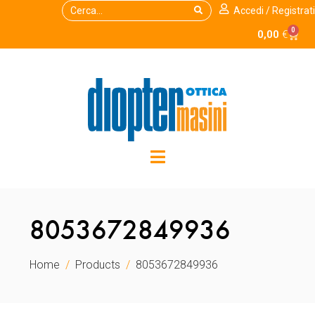
Accedi / Registrati
0
0,00
€
8053672849936
Home
Products
8053672849936