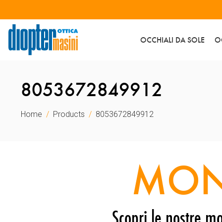
OCCHIALI DA SOLE
O
8053672849912
Home
Products
8053672849912
MON
Scopri le nostre mo