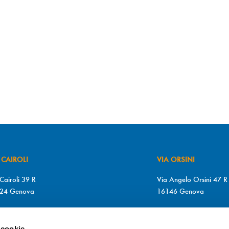
 CAIROLI
VIA ORSINI
Cairoli 39 R
Via Angelo Orsini 47 R
24 Genova
16146 Genova
+39 010 2510571
T. +39 010 315613
+39 010 2510571
F. +39 010 317009
 cookie