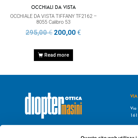
OCCHIALI DA VISTA
OCCHIALE DA VISTA TIFFANY TF2162 –
8055 Calibro 53
295,00
€
200,00
€
Read more
VIA
Via 
161
T. 
© DIOPTER Snc
F. 
di Masini Chiara & C
Questo sito web utilizza i