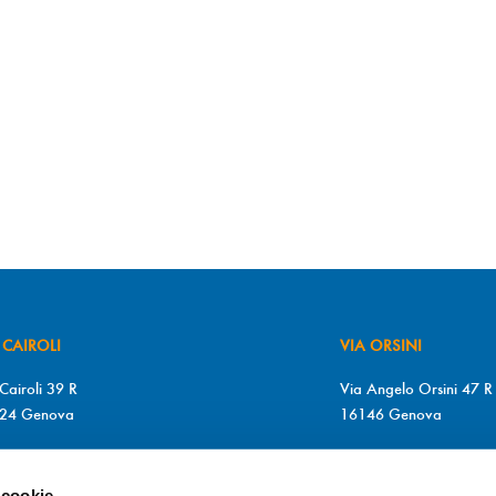
 CAIROLI
VIA ORSINI
Cairoli 39 R
Via Angelo Orsini 47 R
24 Genova
16146 Genova
+39 010 2510571
T. +39 010 315613
+39 010 2510571
F. +39 010 317009
 cookie