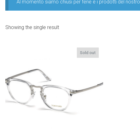
Al momento siamo chiusi per ferie e i prodotti del nost
Showing the single result
Sold out