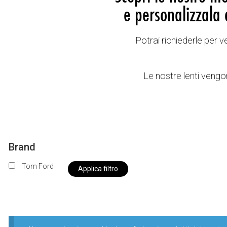
e personalizzala 
Potrai richiederle per 
Le nostre lenti vengon
Brand
Tom Ford
Applica filtro