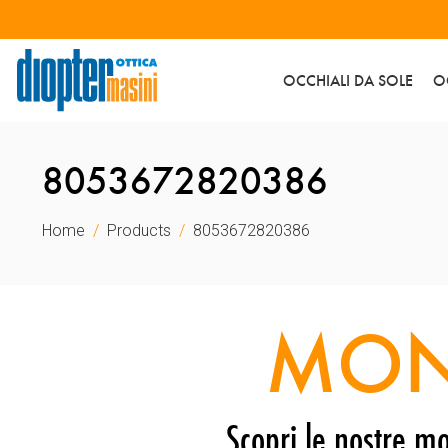
OCCHIALI DA SOLE
O
8053672820386
Home
Products
8053672820386
MON
Scopri le nostre mo