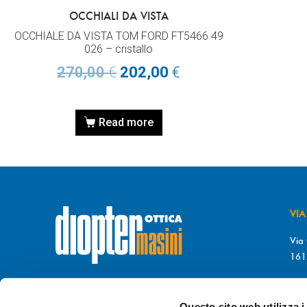
OCCHIALI DA VISTA
OCCHIALE DA VISTA TOM FORD FT5466 49
026 – cristallo
270,00
€
202,00
€
Read more
VIA
Via 
161
T. 
© DIOPTER Snc
F. 
di Masini Chiara & C
Questo sito web utilizza i