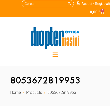
Accedi / Registrati
0
0,00
€
8053672819953
Home
Products
8053672819953