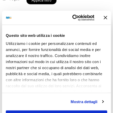
Applica filtro
Al momento siamo chiusi per ferie e i prodotti del
Questo sito web utilizza i cookie
nostro negozio non saranno disponibili per la
spedizione fino al giorno 31 agosto. BUONE FERIE
Utilizziamo i cookie per personalizzare contenuti ed
da OTTICA DIOPTER
annunci, per fornire funzionalità dei social media e per
analizzare il nostro traffico. Condividiamo inoltre
informazioni sul modo in cui utilizza il nostro sito con i
nostri partner che si occupano di analisi dei dati web,
Showing the single result
pubblicità e social media, i quali potrebbero combinarle
con altre informazioni che ha fornito loro o che hanno
raccolto dal suo utilizzo dei loro servizi. Acconsenta ai
Sold out
nostri cookie se continua ad utilizzare il nostro sito web.
Mostra dettagli