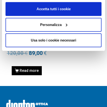
Accetta tutti i cookie
OCCHIALI DA SOLE
Personalizza
OCCHIALE DA VISTA
MICHAEL KORS MK2024
Usa solo i cookie necessari
ADRIANNA II – 316011
BLACK Calibro 57
120,00
€
89,00
€
Read more