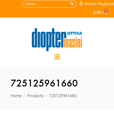
Accedi / Registrati
0
0,00
€
725125961660
Home
Products
725125961660