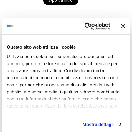
Applica filtro
Al momento siamo chiusi per ferie e i prodotti del
nostro negozio non saranno disponibili per la
Questo sito web utilizza i cookie
spedizione fino al giorno 31 agosto. BUONE FERIE
Utilizziamo i cookie per personalizzare contenuti ed
da OTTICA DIOPTER
annunci, per fornire funzionalità dei social media e per
analizzare il nostro traffico. Condividiamo inoltre
informazioni sul modo in cui utilizza il nostro sito con i
Showing the single result
nostri partner che si occupano di analisi dei dati web,
pubblicità e social media, i quali potrebbero combinarle
con altre informazioni che ha fornito loro o che hanno
raccolto dal suo utilizzo dei loro servizi. Acconsenta ai
nostri cookie se continua ad utilizzare il nostro sito web.
Mostra dettagli