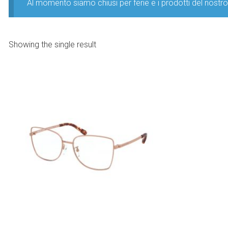
Al momento siamo chiusi per ferie e i prodotti del nost
Showing the single result