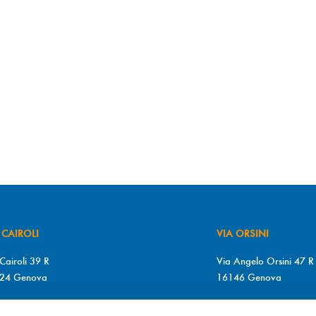
 CAIROLI
VIA ORSINI
Cairoli 39 R
Via Angelo Orsini 47 R
24 Genova
16146 Genova
+39 010 2510571
T. +39 010 315613