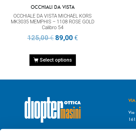
OCCHIALI DA VISTA
OCCHIALE DA VISTA MICHAEL KORS
MK3035 MEMPHIS – 1108 ROSE GOLD
Calibro 54
125,00
€
89,00
€
Select options
VIA
Via 
161
T. 
© DIOPTER Snc