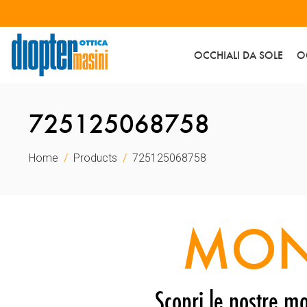
OCCHIALI DA SOLE
O
725125068758
Home
Products
725125068758
MON
Scopri le nostre mo