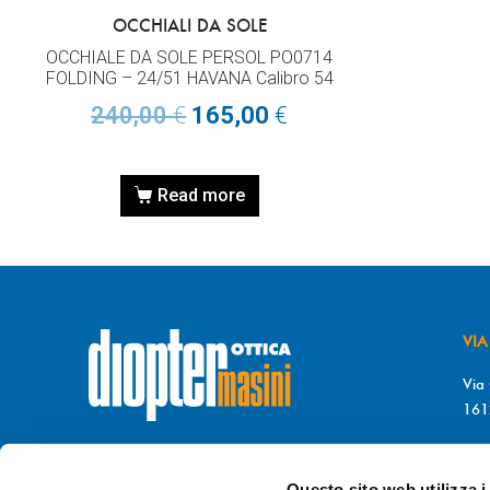
OCCHIALI DA SOLE
OCCHIALE DA SOLE PERSOL PO0714
FOLDING – 24/51 HAVANA Calibro 54
240,00
€
165,00
€
Read more
VIA
Via 
161
T. 
© DIOPTER Snc
F. 
di Masini Chiara & C
Questo sito web utilizza i