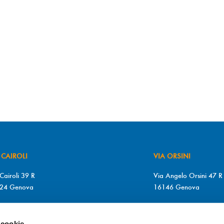
 CAIROLI
VIA ORSINI
Cairoli 39 R
Via Angelo Orsini 47 R
24 Genova
16146 Genova
+39 010 2510571
T. +39 010 315613
+39 010 2510571
F. +39 010 317009
 cookie