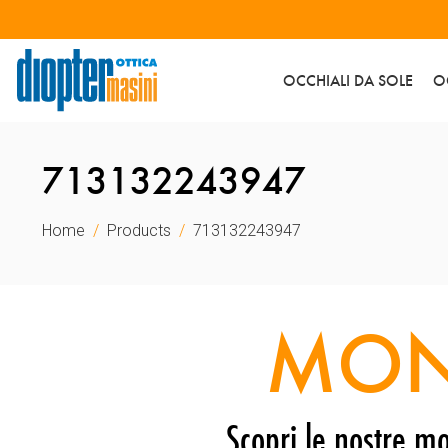
OCCHIALI DA SOLE
O
713132243947
Home
Products
713132243947
MON
Scopri le nostre mo