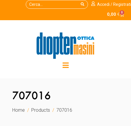
Accedi / Registrati
0
0,00
€
707016
Home
Products
707016