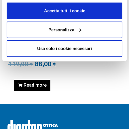
Accetta tutti i cookie
MASCHERE DA SCI
Personalizza
MASCHERA DA
SCI/SNOWBOARD OAKLEY
Usa solo i cookie necessari
7070 LINE MINER 707016
MATTE WHITE
119,00
€
88,00
€
Read more