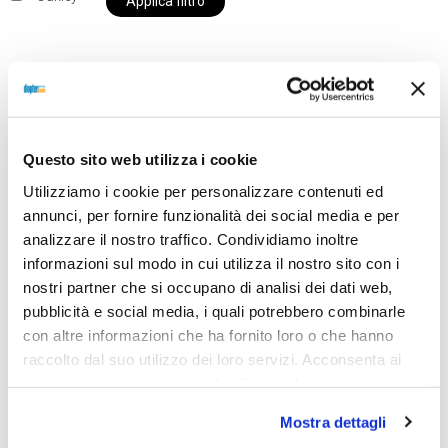
Applica filtro
Al momento siamo chiusi per ferie e i prodotti del
nostro negozio non saranno disponibili per la
Questo sito web utilizza i cookie
spedizione fino al giorno 31 agosto. BUONE FERIE
Utilizziamo i cookie per personalizzare contenuti ed
da OTTICA DIOPTER
annunci, per fornire funzionalità dei social media e per
analizzare il nostro traffico. Condividiamo inoltre
informazioni sul modo in cui utilizza il nostro sito con i
Showing the single result
nostri partner che si occupano di analisi dei dati web,
pubblicità e social media, i quali potrebbero combinarle
con altre informazioni che ha fornito loro o che hanno
raccolto dal suo utilizzo dei loro servizi. Acconsenta ai
nostri cookie se continua ad utilizzare il nostro sito web.
Mostra dettagli