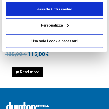
Accetta tutti i cookie
MASCHERE DA SCI
Personalizza
MASCHERA DA
SCI/SNOWBOARD OAKLEY
Usa solo i cookie necessari
7070 LINE MINER 707004
MATTE BLACK
160,00
€
115,00
€
Read more