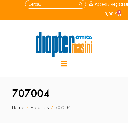
Accedi / Registrati
0
0,00
€
707004
Home
Products
707004