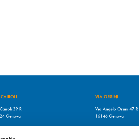
 CAIROLI
VIA ORSINI
Cairoli 39 R
Via Angelo Orsini 47 R
24 Genova
16146 Genova
+39 010 2510571
T. +39 010 315613
+39 010 2510571
F. +39 010 317009
 cookie