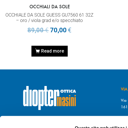
OCCHIALI DA SOLE
OCCHIALE DA SOLE GUESS GU7560 61 32Z
– oro / viola grad e/o specchiato
89,00
€
70,00
€
Read more
VIA
Via 
161
T. 
© DIOPTER Snc
F. 
di Masini Chiara & C
Questo sito web utilizza i