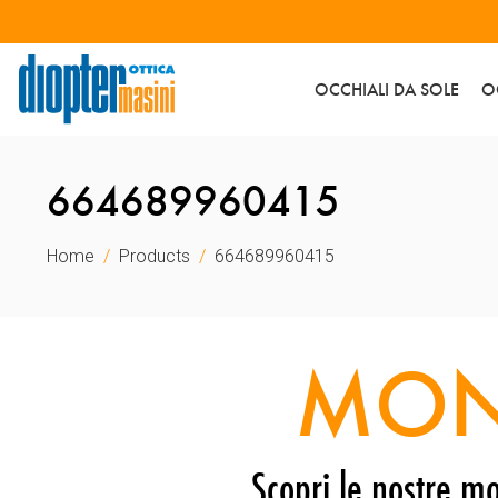
OCCHIALI DA SOLE
O
664689960415
Home
Products
664689960415
MON
Scopri le nostre mo