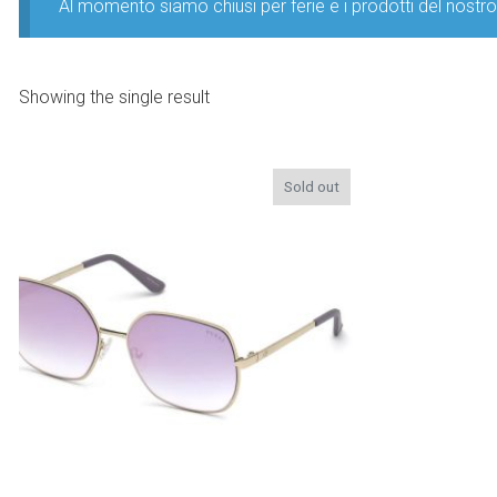
Al momento siamo chiusi per ferie e i prodotti del nost
Showing the single result
Sold out