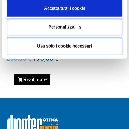
Accetta tutti i cookie
Personalizza
OCCHIALI DA VISTA
OCCHIALE DA VISTA TOM
FORD FT5479-B 54 054 –
Usa solo i cookie necessari
avana rossa
235,00
€
176,00
€
Read more