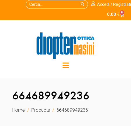
Accedi / Registrati
0
0,00
€
664689949236
Home
Products
664689949236