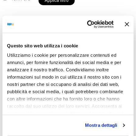
Applica filtro
Al momento siamo chiusi per ferie e i prodotti del
nostro negozio non saranno disponibili per la
Questo sito web utilizza i cookie
spedizione fino al giorno 31 agosto. BUONE FERIE
Utilizziamo i cookie per personalizzare contenuti ed
da OTTICA DIOPTER
annunci, per fornire funzionalità dei social media e per
analizzare il nostro traffico. Condividiamo inoltre
informazioni sul modo in cui utilizza il nostro sito con i
Showing the single result
nostri partner che si occupano di analisi dei dati web,
pubblicità e social media, i quali potrebbero combinarle
con altre informazioni che ha fornito loro o che hanno
raccolto dal suo utilizzo dei loro servizi. Acconsenta ai
Sold out
nostri cookie se continua ad utilizzare il nostro sito web.
Mostra dettagli