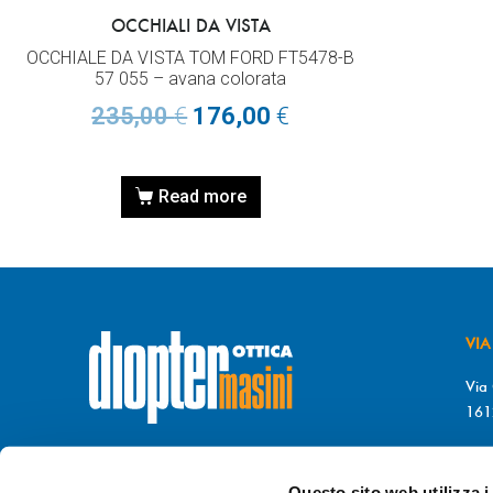
OCCHIALI DA VISTA
OCCHIALE DA VISTA TOM FORD FT5478-B
57 055 – avana colorata
235,00
€
176,00
€
Read more
VIA
Via 
161
T. 
© DIOPTER Snc
F. 
di Masini Chiara & C
Questo sito web utilizza i