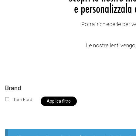
e personalizzala 
Potrai richiederle per 
Le nostre lenti vengon
Brand
Tom Ford
Applica filtro