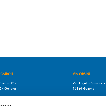
 CAIROLI
VIA ORSINI
Cairoli 39 R
Via Angelo Orsini 47 R
24 Genova
16146 Genova
+39 010 2510571
T. +39 010 315613
+39 010 2510571
F. +39 010 317009
 cookie