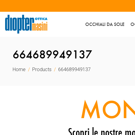
OCCHIALI DA SOLE
O
664689949137
Home
Products
664689949137
MON
Scopri le nostre mo