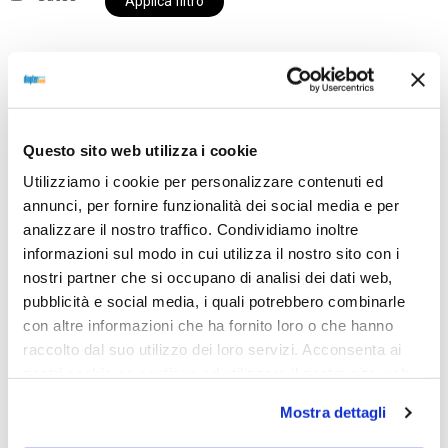
Applica filtro
Al momento siamo chiusi per ferie e i prodotti del
nostro negozio non saranno disponibili per la
Questo sito web utilizza i cookie
spedizione fino al giorno 31 agosto. BUONE FERIE
Utilizziamo i cookie per personalizzare contenuti ed
da OTTICA DIOPTER
annunci, per fornire funzionalità dei social media e per
analizzare il nostro traffico. Condividiamo inoltre
informazioni sul modo in cui utilizza il nostro sito con i
Showing the single result
nostri partner che si occupano di analisi dei dati web,
pubblicità e social media, i quali potrebbero combinarle
con altre informazioni che ha fornito loro o che hanno
raccolto dal suo utilizzo dei loro servizi. Acconsenta ai
Sold out
nostri cookie se continua ad utilizzare il nostro sito web.
Mostra dettagli