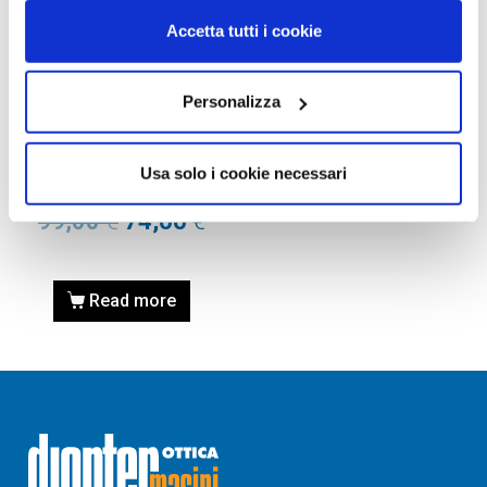
Accetta tutti i cookie
Personalizza
OCCHIALI DA SOLE
OCCHIALE DA SOLE GUESS
GU7530 54 90X – blu luc /
Usa solo i cookie necessari
blu specchiato
99,00
€
74,00
€
Read more