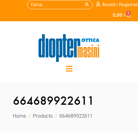
Accedi / Registrati
0
0,00
€
664689922611
Home
Products
664689922611