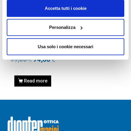
Accetta tutti i cookie
Personalizza
OCCHIALI DA SOLE
OCCHIALE DA SOLE GUESS
GU7530 54 72U – rosa luc /
Usa solo i cookie necessari
bordeaux specchiato
99,00
€
74,00
€
Read more