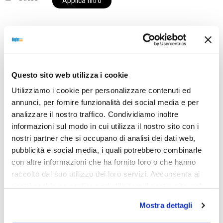
Applica filtro
Al momento siamo chiusi per ferie e i prodotti del
nostro negozio non saranno disponibili per la
Questo sito web utilizza i cookie
spedizione fino al giorno 31 agosto. BUONE FERIE
Utilizziamo i cookie per personalizzare contenuti ed
da OTTICA DIOPTER
annunci, per fornire funzionalità dei social media e per
analizzare il nostro traffico. Condividiamo inoltre
informazioni sul modo in cui utilizza il nostro sito con i
Showing the single result
nostri partner che si occupano di analisi dei dati web,
pubblicità e social media, i quali potrebbero combinarle
con altre informazioni che ha fornito loro o che hanno
raccolto dal suo utilizzo dei loro servizi. Acconsenta ai
Sold out
nostri cookie se continua ad utilizzare il nostro sito web.
Mostra dettagli