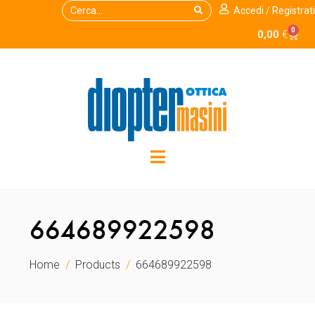
Accedi / Registrati
0
0,00
€
664689922598
Home
Products
664689922598