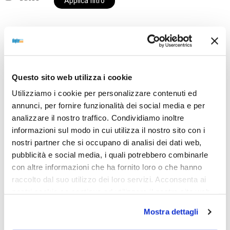
Applica filtro
Al momento siamo chiusi per ferie e i prodotti del
nostro negozio non saranno disponibili per la
Questo sito web utilizza i cookie
spedizione fino al giorno 31 agosto. BUONE FERIE
Utilizziamo i cookie per personalizzare contenuti ed
da OTTICA DIOPTER
annunci, per fornire funzionalità dei social media e per
analizzare il nostro traffico. Condividiamo inoltre
informazioni sul modo in cui utilizza il nostro sito con i
Showing the single result
nostri partner che si occupano di analisi dei dati web,
pubblicità e social media, i quali potrebbero combinarle
con altre informazioni che ha fornito loro o che hanno
raccolto dal suo utilizzo dei loro servizi. Acconsenta ai
nostri cookie se continua ad utilizzare il nostro sito web.
Mostra dettagli