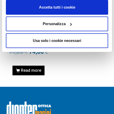
Accetta tutti i cookie
Personalizza
OCCHIALI DA SOLE
OCCHIALE DA SOLE GUESS
GU7525 51 52F – avana
Usa solo i cookie necessari
scura / marrone grad
99,00
€
74,00
€
Read more