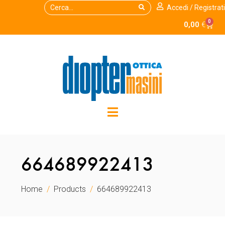
Accedi / Registrati
0
0,00
€
664689922413
Home
Products
664689922413