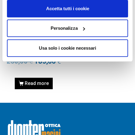
Accetta tutti i cookie
Personalizza
OCCHIALI DA VISTA
OCCHIALE DA VISTA TOM
FORD FT5494 47 053 –
Usa solo i cookie necessari
avana bionda
250,00
€
185,00
€
Read more