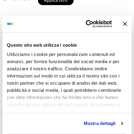
Applica filtro
Al momento siamo chiusi per ferie e i prodotti del
nostro negozio non saranno disponibili per la
Questo sito web utilizza i cookie
spedizione fino al giorno 31 agosto. BUONE FERIE
Utilizziamo i cookie per personalizzare contenuti ed
da OTTICA DIOPTER
annunci, per fornire funzionalità dei social media e per
analizzare il nostro traffico. Condividiamo inoltre
informazioni sul modo in cui utilizza il nostro sito con i
Showing the single result
nostri partner che si occupano di analisi dei dati web,
pubblicità e social media, i quali potrebbero combinarle
con altre informazioni che ha fornito loro o che hanno
raccolto dal suo utilizzo dei loro servizi. Acconsenta ai
Sold out
nostri cookie se continua ad utilizzare il nostro sito web.
Mostra dettagli