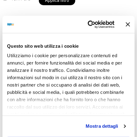
Applica filtro
Al momento siamo chiusi per ferie e i prodotti del
nostro negozio non saranno disponibili per la
Questo sito web utilizza i cookie
spedizione fino al giorno 31 agosto. BUONE FERIE
Utilizziamo i cookie per personalizzare contenuti ed
da OTTICA DIOPTER
annunci, per fornire funzionalità dei social media e per
analizzare il nostro traffico. Condividiamo inoltre
informazioni sul modo in cui utilizza il nostro sito con i
Showing the single result
nostri partner che si occupano di analisi dei dati web,
pubblicità e social media, i quali potrebbero combinarle
con altre informazioni che ha fornito loro o che hanno
raccolto dal suo utilizzo dei loro servizi. Acconsenta ai
nostri cookie se continua ad utilizzare il nostro sito web.
Mostra dettagli