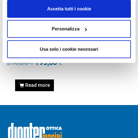
Accetta tutti i cookie
Personalizza
OCCHIALI DA SOLE
OCCHIALE DA SOLE TOM
FORD FT0602 52 001 – nero
Usa solo i cookie necessari
lucido / fumo
290,00
€
195,00
€
Read more