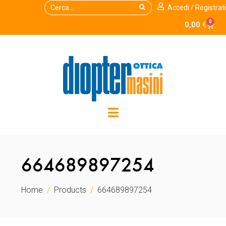
Accedi / Registrati
0
0,00
€
664689897254
Home
Products
664689897254