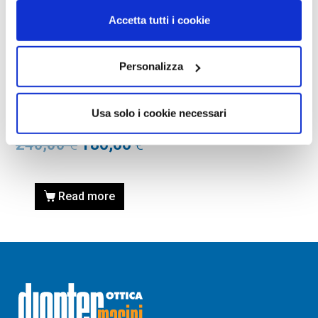
Accetta tutti i cookie
Personalizza
OCCHIALI DA SOLE
OCCHIALE DA SOLE TOM
FORD FT0555 55 01B – nero
Usa solo i cookie necessari
lucido / fumo grad
240,00
€
180,00
€
Read more