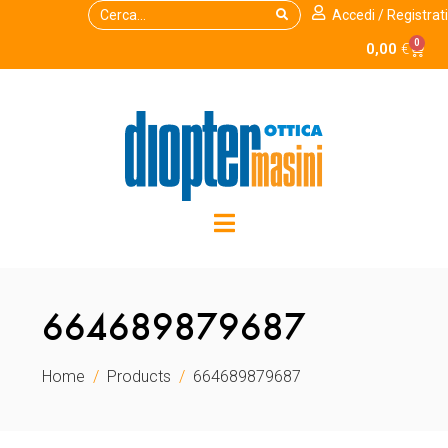
Accedi / Registrati
0
0,00
€
664689879687
Home
Products
664689879687