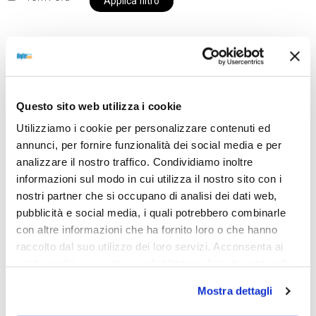
Applica filtro
Al momento siamo chiusi per ferie e i prodotti del
nostro negozio non saranno disponibili per la
Questo sito web utilizza i cookie
spedizione fino al giorno 31 agosto. BUONE FERIE
Utilizziamo i cookie per personalizzare contenuti ed
da OTTICA DIOPTER
annunci, per fornire funzionalità dei social media e per
analizzare il nostro traffico. Condividiamo inoltre
informazioni sul modo in cui utilizza il nostro sito con i
Showing the single result
nostri partner che si occupano di analisi dei dati web,
pubblicità e social media, i quali potrebbero combinarle
con altre informazioni che ha fornito loro o che hanno
raccolto dal suo utilizzo dei loro servizi. Acconsenta ai
Sold out
nostri cookie se continua ad utilizzare il nostro sito web.
Mostra dettagli