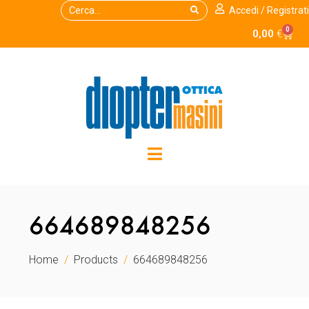
Accedi / Registrati
0
0,00
€
664689848256
Home
Products
664689848256