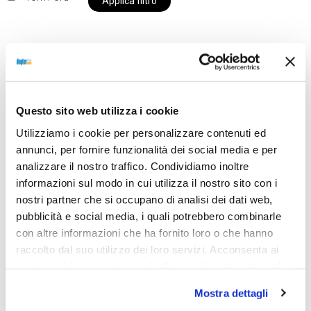
Applica filtro
Al momento siamo chiusi per ferie e i prodotti del
nostro negozio non saranno disponibili per la
Questo sito web utilizza i cookie
spedizione fino al giorno 31 agosto. BUONE FERIE
Utilizziamo i cookie per personalizzare contenuti ed
da OTTICA DIOPTER
annunci, per fornire funzionalità dei social media e per
analizzare il nostro traffico. Condividiamo inoltre
informazioni sul modo in cui utilizza il nostro sito con i
Showing the single result
nostri partner che si occupano di analisi dei dati web,
pubblicità e social media, i quali potrebbero combinarle
con altre informazioni che ha fornito loro o che hanno
Sold out
raccolto dal suo utilizzo dei loro servizi. Acconsenta ai
nostri cookie se continua ad utilizzare il nostro sito web.
Mostra dettagli