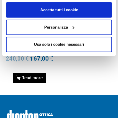
Accetta tutti i cookie
OCCHIALI DA SOLE
Personalizza
OCCHIALE DA SOLE TOM
FORD FT0538 – 49 – 50E –
Usa solo i cookie necessari
marrone scuro/altro /
marrone
240,00
€
167,00
€
Read more