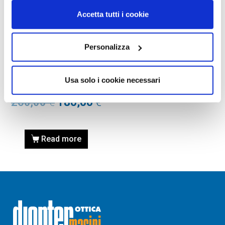
Accetta tutti i cookie
Personalizza
OCCHIALI DA SOLE
OCCHIALE DA SOLE TOM
FORD FT0537 50 41E –
Usa solo i cookie necessari
giallo/altro / marrone
260,00
€
180,00
€
Read more