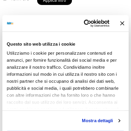
Applica filtro
Al momento siamo chiusi per ferie e i prodotti del
nostro negozio non saranno disponibili per la
Questo sito web utilizza i cookie
spedizione fino al giorno 31 agosto. BUONE FERIE
Utilizziamo i cookie per personalizzare contenuti ed
da OTTICA DIOPTER
annunci, per fornire funzionalità dei social media e per
analizzare il nostro traffico. Condividiamo inoltre
informazioni sul modo in cui utilizza il nostro sito con i
Showing the single result
nostri partner che si occupano di analisi dei dati web,
pubblicità e social media, i quali potrebbero combinarle
con altre informazioni che ha fornito loro o che hanno
raccolto dal suo utilizzo dei loro servizi. Acconsenta ai
Sold out
nostri cookie se continua ad utilizzare il nostro sito web.
Mostra dettagli