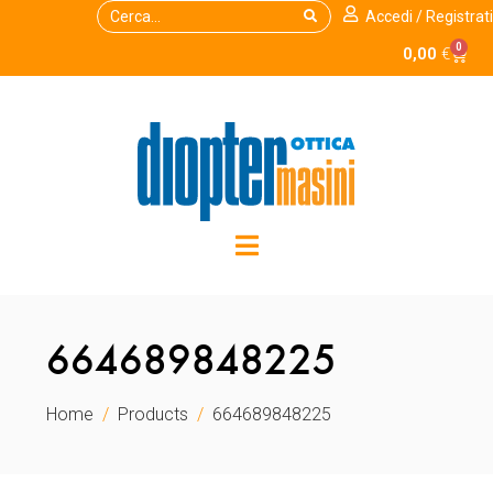
Accedi / Registrati
0
0,00
€
664689848225
Home
Products
664689848225